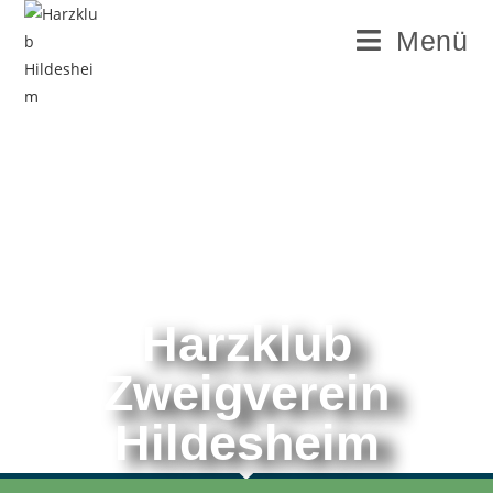
Menü
Harzklub
Zweigverein
Hildesheim